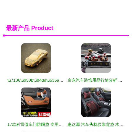
最新产品
Product
\u7136\u950b\u84dd\u535a24K\u9ec4\u91d1\u955c\u94bb\u8f66\u8f7d\u6446\u4ef6\uff1a\u53d9\u5199\u8f66\u5185\u65f6\u5c1a\u4e0e\u54c1\u8d28\u751f\u6d3b\u7684\u5149\u8f89\u7bc7\u7ae0
京东汽车装饰用品行情分析 摆件与实用饰品的价格与评价观察
17款科雷傲车门防踢垫 专用于雷诺科雷傲汽车用品 天蓝色
惠达源 汽车头枕腰靠背垫 木珠夏季腰托通用车用靠枕座椅腰枕透气四季护垫办公室用品 菱形木珠套装-红色