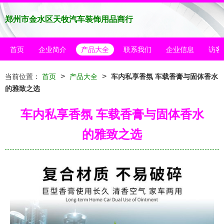
郑州市金水区天牧汽车装饰用品商行
首页
企业简介
产品大全
联系我们
企业信息
访客
>
>
当前位置：
首页
产品大全
车内私享香氛 车载香膏与固体香水
的雅致之选
车内私享香氛 车载香膏与固体香水
的雅致之选