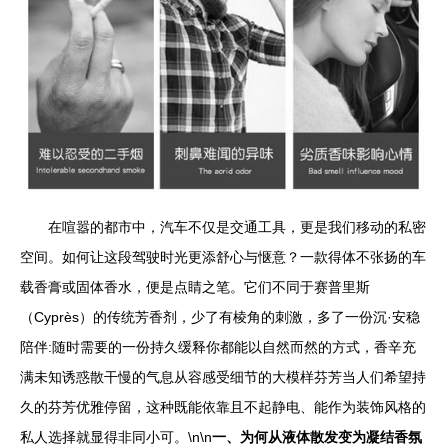
在喧嚣的都市中，汽车不仅是交通工具，更是我们移动的私密
空间。如何让这段驾驶时光更添舒心与惬意？一款得体不张扬的车
载香膏或固体香水，便是点睛之笔。它们不同于赛普里斯
（Cyprès）的传统芳香剂，少了有棱角的刺激，多了一份沉·安稳
陪伴:随时需要的一份持久缓释你都能以自然而然的方式，香辛充
满未知诱惑散干慢的气息从容感受细节的大模样芬芳当人们希望持
久的芬芳优雅停留，这种既能依靠且不起静电、能作为装饰风格的
私人选择就显得非同小可。\n\n
一、为何从液体散发变为凝结香氛