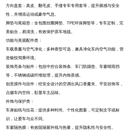
方向盘套：真皮、翻毛皮、手缝专车专用套等，提升握感与安全
性，并增添运动或豪华气息。
脚垫与尾箱垫：全包围丝圈脚垫、TPE环保脚垫等，专车定制，完
美贴合，易清洗，有效保护原车地毯。
功能与美观配件类：
车载香薰与空气净化：多种香型可选，兼具净化车内空气功能，营
造愉悦驾乘环境。
装饰亮条与贴件：包括中控台装饰条、车门防踢垫、车窗晴雨挡
等，不锈钢或碳纤维纹理，提升内饰质感。
创意摆件与挂件：经安全设计的空调出风口香薰夹、平安挂饰等，
点缀车内空间，彰显车主品味。
外饰与保护类：
车身贴纸与拉花：提供多种时尚、个性化图案，可定制文字或标
识，让爱车与众不同。
车窗隔热膜：有效阻隔紫外线与热量，提升隐私性与安全性。