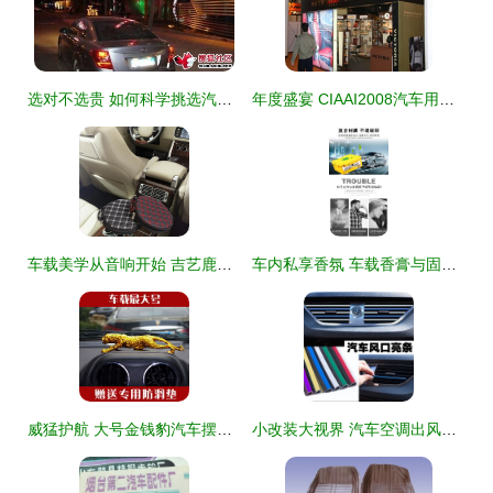
选对不选贵 如何科学挑选汽车装饰用品
年度盛宴 CIAAI2008汽车用品展圆满闭幕，汽车装饰用品引领潮流
车载美学从音响开始 吉艺鹿圆款CD包让路途有声有色
车内私享香氛 车载香膏与固体香水的雅致之选
威猛护航 大号金钱豹汽车摆件的创意与寓意
小改装大视界 汽车空调出风口电镀装饰条，为爱车注入时尚基因