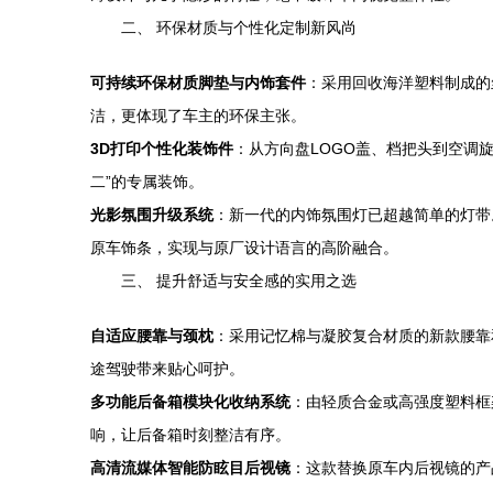
二、 环保材质与个性化定制新风尚
可持续环保材质脚垫与内饰套件
：采用回收海洋塑料制成的
洁，更体现了车主的环保主张。
3D打印个性化装饰件
：从方向盘LOGO盖、档把头到空调
二”的专属装饰。
光影氛围升级系统
：新一代的内饰氛围灯已超越简单的灯带
原车饰条，实现与原厂设计语言的高阶融合。
三、 提升舒适与安全感的实用之选
自适应腰靠与颈枕
：采用记忆棉与凝胶复合材质的新款腰靠
途驾驶带来贴心呵护。
多功能后备箱模块化收纳系统
：由轻质合金或高强度塑料框
响，让后备箱时刻整洁有序。
高清流媒体智能防眩目后视镜
：这款替换原车内后视镜的产