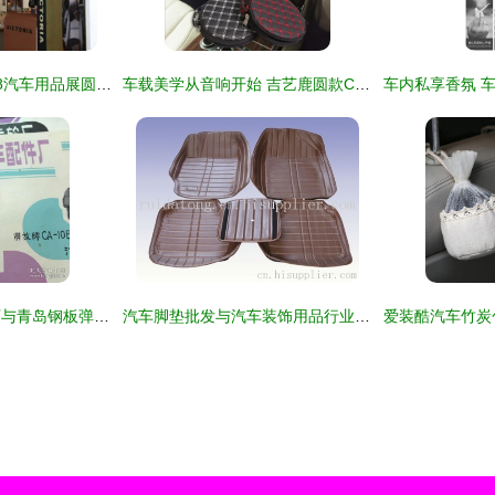
年度盛宴 CIAAI2008汽车用品展圆满闭幕，汽车装饰用品引领潮流
车载美学从音响开始 吉艺鹿圆款CD包让路途有声有色
烟台第二汽车配件厂与青岛钢板弹簧厂——黄河版汽车驾驶室及精品配件全面介绍
汽车脚垫批发与汽车装饰用品行业的发展趋势