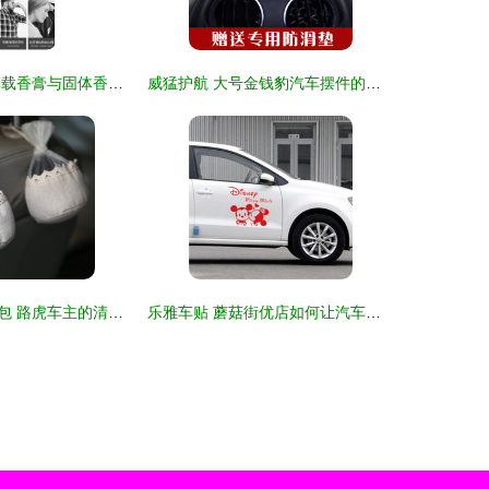
车内私享香氛 车载香膏与固体香水的雅致之选
威猛护航 大号金钱豹汽车摆件的创意与寓意
爱装酷汽车竹炭包 路虎车主的清洁与品味之选
乐雅车贴 蘑菇街优店如何让汽车内饰改装更具个性魅力？